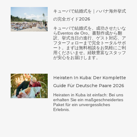
キューバで結婚式を｜ハバナ海外挙式
の完全ガイド2026
キューバで結婚式を。成功させたいな
らEventos de Oro。書類作成から翻
訳、挙式当日の進行、ゲスト対応、ア
フターフォローまで完全トータルサポ
ート。まずは無料相談をお気軽にご利
用くださいませ。経験豊富なスタッフ
が安心をお届けします。
Heiraten In Kuba: Der Komplette
Guide Für Deutsche Paare 2026
Heiraten in Kuba ist einfach: Bei uns
erhalten Sie ein maßgeschneidertes
Paket für ein unvergessliches
Erlebnis.
Ant
Sig