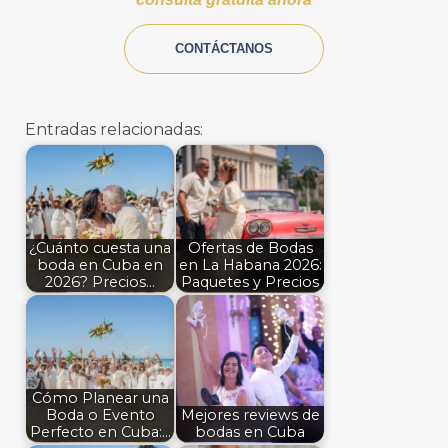
CONTÁCTANOS
Entradas relacionadas:
¿Cuánto cuesta una
Ofertas de Bodas
boda en Cuba en
en La Habana 2026:
2026? Precios…
Paquetes y Precios
Cómo Planear una
Boda o Evento
Mejores reviews de
Perfecto en Cuba:…
bodas en Cuba