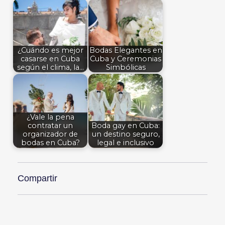
¿Cuándo es mejor
Bodas Elegantes en
casarse en Cuba
Cuba y Ceremonias
según el clima, la…
Simbólicas
¿Vale la pena
contratar un
Boda gay en Cuba:
organizador de
un destino seguro,
bodas en Cuba?
legal e inclusivo
Compartir