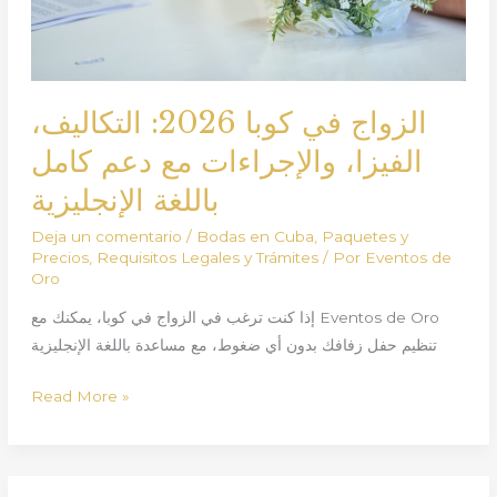
دعم
كامل
باللغة
الإنجليزية
الزواج في كوبا 2026: التكاليف،
الفيزا، والإجراءات مع دعم كامل
باللغة الإنجليزية
Deja un comentario
/
Bodas en Cuba
,
Paquetes y
Precios
,
Requisitos Legales y Trámites
/ Por
Eventos de
Oro
إذا كنت ترغب في الزواج في كوبا، يمكنك مع Eventos de Oro
تنظيم حفل زفافك بدون أي ضغوط، مع مساعدة باللغة الإنجليزية
Read More »