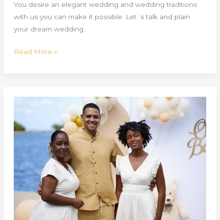
You desire an elegant wedding and wedding traditions
with us you can make it possible. Let´s talk and plain
your dream wedding.
Read More »
Eventos
en
Cuba:
Celebra
con
lujo
en
lugares
inolvidables