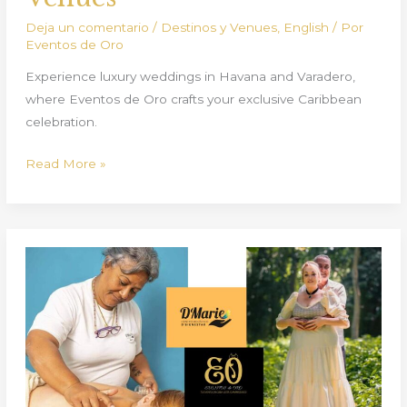
Deja un comentario
/
Destinos y Venues
,
English
/ Por
Eventos de Oro
Experience luxury weddings in Havana and Varadero,
where Eventos de Oro crafts your exclusive Caribbean
celebration.
Read More »
Eventos
de
Oro
y
D’Marie:
Bienestar
holístico