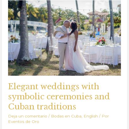
Elegant
weddings
with
symbolic
ceremonies
and
Cuban
traditions
Elegant weddings with
symbolic ceremonies and
Cuban traditions
Deja un comentario
/
Bodas en Cuba
,
English
/ Por
Eventos de Oro